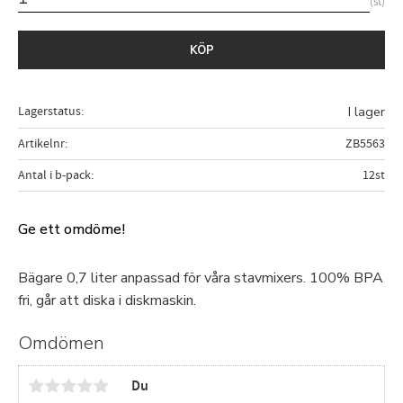
st
KÖP
Lagerstatus
I lager
Artikelnr
ZB5563
Antal i b-pack
12st
Ge ett omdöme!
Bägare 0,7 liter anpassad för våra stavmixers. 100% BPA
fri, går att diska i diskmaskin.
Omdömen
Du