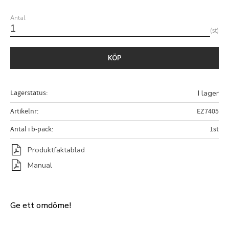
Antal
st
KÖP
Lagerstatus
I lager
Artikelnr
EZ7405
Antal i b-pack
1st
Produktfaktablad
Manual
Ge ett omdöme!