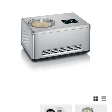
Rutnätsv
List