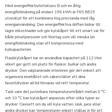
Med energieffektivitetsklass B och en årlig
energiförbrukning på endast 196 kWh är FKS 8819
utvecklat för att kombinera hög prestanda med låg
energianvändning. Den energieffektiva driften bidrar till
lägre elkostnader och gör kylskåpet till ett smart val för
både privatpersoner och företag som vill minska sin
energiförbrukning utan att kompromissa med
kylkapaciteten.
Flaskkylskåpet har en användbar kapacitet på 112 liter,
vilket ger gott om plats för flaskor, burkar och andra
drycker. Den välplanerade interiören gör det enkelt att
organisera innehållet och säkerställer att dina
favoritdrycker alltid förvaras vid rätt temperatur.
Tack vare det justerbara temperaturområdet mellan 0 °C
och 10 °C kan kylskåpet anpassas efter olika typer av
drycker. Oavsett om du vill kyla vatten, läsk, juice eller
andra drycker kan temperaturen enkelt ställas in för att