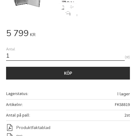
5 799
KR
Antal
st
KÖP
Lagerstatus
I lager
Artikelnr
FKS8819
Antal på pall
2st
Produktfaktablad