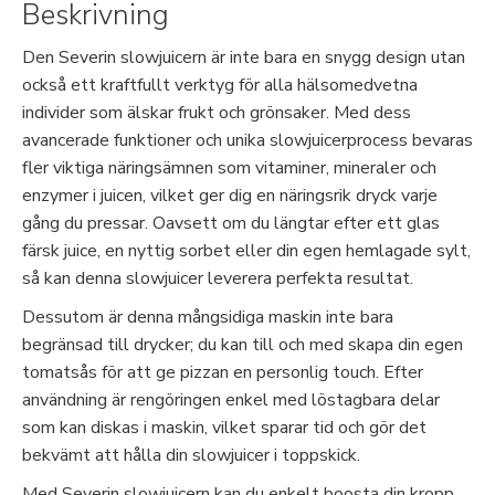
Beskrivning
Den Severin slowjuicern är inte bara en snygg design utan
också ett kraftfullt verktyg för alla hälsomedvetna
individer som älskar frukt och grönsaker. Med dess
avancerade funktioner och unika slowjuicerprocess bevaras
fler viktiga näringsämnen som vitaminer, mineraler och
enzymer i juicen, vilket ger dig en näringsrik dryck varje
gång du pressar. Oavsett om du längtar efter ett glas
färsk juice, en nyttig sorbet eller din egen hemlagade sylt,
så kan denna slowjuicer leverera perfekta resultat.
Dessutom är denna mångsidiga maskin inte bara
begränsad till drycker; du kan till och med skapa din egen
tomatsås för att ge pizzan en personlig touch. Efter
användning är rengöringen enkel med löstagbara delar
som kan diskas i maskin, vilket sparar tid och gör det
bekvämt att hålla din slowjuicer i toppskick.
Med Severin slowjuicern kan du enkelt boosta din kropp