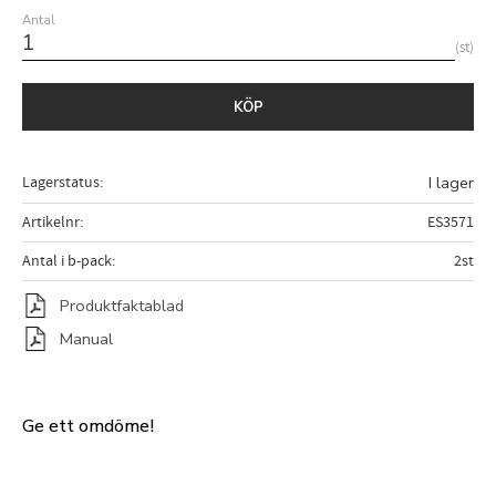
Antal
st
KÖP
Lagerstatus
I lager
Artikelnr
ES3571
Antal i b-pack
2st
Produktfaktablad
Manual
Ge ett omdöme!