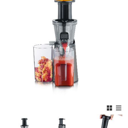
Rutnätsv
List