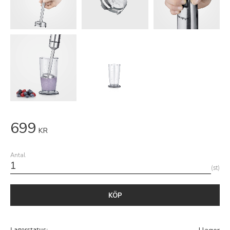
699
KR
Antal
st
KÖP
Lagerstatus