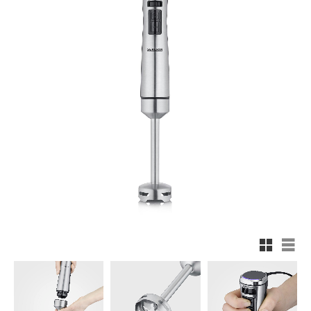
Rutnätsv
List