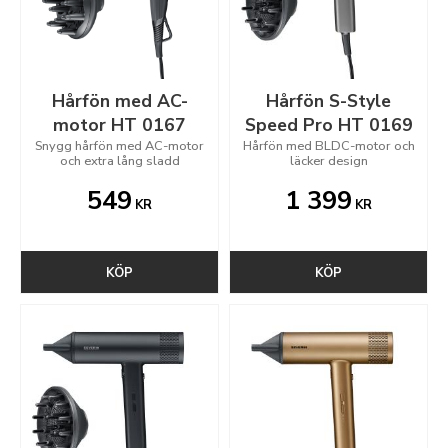
Hårfön med AC-
Hårfön S-Style
motor HT 0167
Speed Pro HT 0169
Snygg hårfön med AC-motor
Hårfön med BLDC-motor och
och extra lång sladd
läcker design
549
1 399
KR
KR
KÖP
KÖP