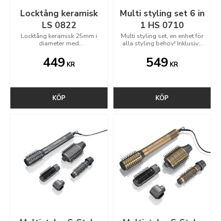
Locktång keramisk
Multi styling set 6 in
LS 0822
1 HS 0710
Locktång keramisk 25mm i
Multi styling set, en enhet för
diameter med
alla styling behov! Inklusive
temperaturinställning
6st olika munstycken med
magnetfäste
449
549
KR
KR
KÖP
KÖP