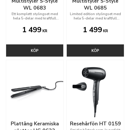
Multistyler S-Style
Multistyler S-Style
WL 0683
WL 0685
Ett komplett stylingset med
Limited edition stylingset med
hela 5-delar med kraftfull
hela 5-delar med kraftfull
BLDC-motor
BLDC-motor
1 499
1 499
KR
KR
KÖP
KÖP
Plattång Keramiska
Resehårfön HT 0159
Smidig hårtork som är perfekt