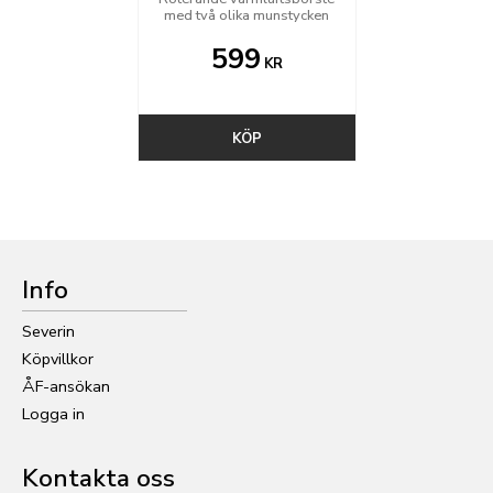
med två olika munstycken
599
KR
KÖP
Info
Severin
Köpvillkor
ÅF-ansökan
Logga in
Kontakta oss