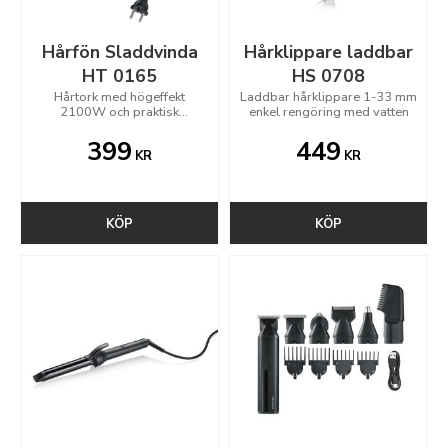
Hårfön Sladdvinda
Hårklippare laddbar
HT 0165
HS 0708
Hårtork med högeffekt
Laddbar hårklippare 1-33 mm
2100W och praktisk
enkel rengöring med vatten
sladdvinda
399
449
KR
KR
KÖP
KÖP