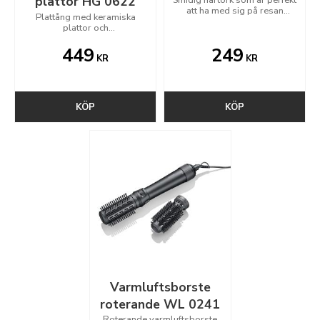
plattor HG 0622
att ha med sig på resan
Plattång med keramiska
omställningsbar spänning
plattor och
110/230V
temperaturkontroll
449
249
KR
KR
KÖP
KÖP
Varmluftsborste
roterande WL 0241
Roterande varmluftsborste