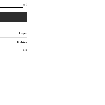
st
I lager
BA3210
6st