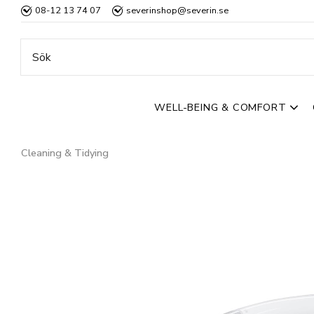
08-12 13 74 07
severinshop@severin.se
WELL-BEING & COMFORT
Cleaning & Tidying