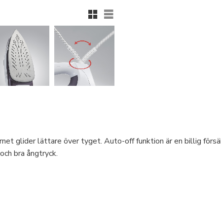
Rutnätsvy
Listvy
rnet glider lättare över tyget. Auto-off funktion är en billig fö
och bra ångtryck.