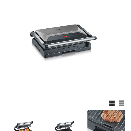
Rutnätsv
List