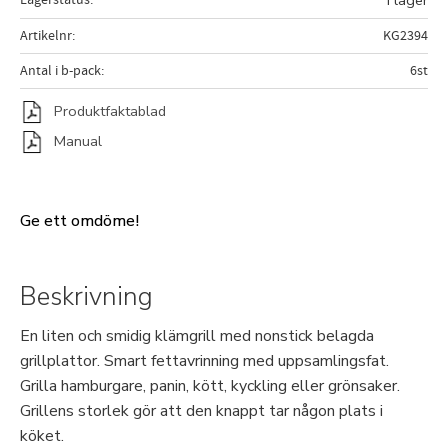
I lager
Artikelnr
KG2394
Antal i b-pack
6st
Produktfaktablad
Manual
Ge ett omdöme!
Beskrivning
En liten och smidig klämgrill med nonstick belagda
grillplattor. Smart fettavrinning med uppsamlingsfat.
Grilla hamburgare, panin, kött, kyckling eller grönsaker.
Grillens storlek gör att den knappt tar någon plats i
köket.