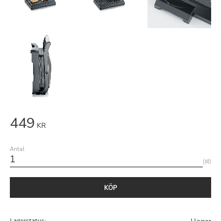
449
KR
Antal
st
KÖP
Lagerstatus