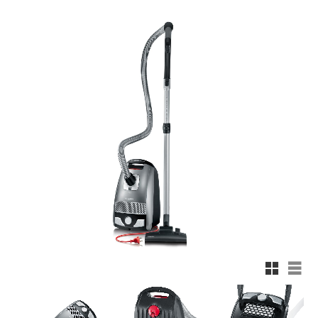
Rutnätsv
List