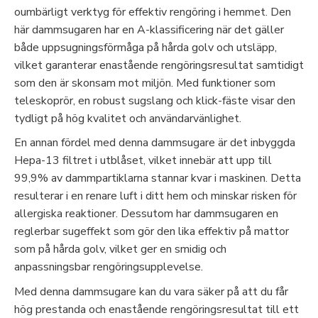
oumbärligt verktyg för effektiv rengöring i hemmet. Den
här dammsugaren har en A-klassificering när det gäller
både uppsugningsförmåga på hårda golv och utsläpp,
vilket garanterar enastående rengöringsresultat samtidigt
som den är skonsam mot miljön. Med funktioner som
teleskoprör, en robust sugslang och klick-fäste visar den
tydligt på hög kvalitet och användarvänlighet.
En annan fördel med denna dammsugare är det inbyggda
Hepa-13 filtret i utblåset, vilket innebär att upp till
99,9% av dammpartiklarna stannar kvar i maskinen. Detta
resulterar i en renare luft i ditt hem och minskar risken för
allergiska reaktioner. Dessutom har dammsugaren en
reglerbar sugeffekt som gör den lika effektiv på mattor
som på hårda golv, vilket ger en smidig och
anpassningsbar rengöringsupplevelse.
Med denna dammsugare kan du vara säker på att du får
hög prestanda och enastående rengöringsresultat till ett