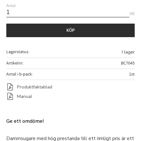
Antal
st
KÖP
Lagerstatus
I lager
Artikelnr
BC7045
Antal i b-pack
1st
Produktfaktablad
Manual
Ge ett omdöme!
Dammsugare med hög prestanda till ett rimligt pris är ett