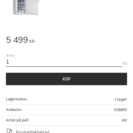
5 499
KR
Antal
st
KÖP
Lagerstatus
I lager
Artikelnr
GS8865
Antal på pall
4st
Produktfaktablad