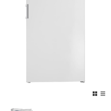
Rutnätsv
List