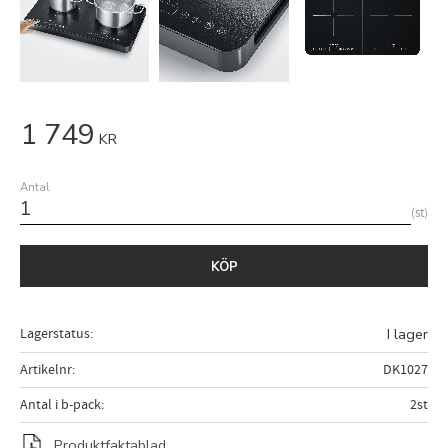
1 749
KR
Antal
st
KÖP
Lagerstatus
I lager
Artikelnr
DK1027
Antal i b-pack
2st
Produktfaktablad