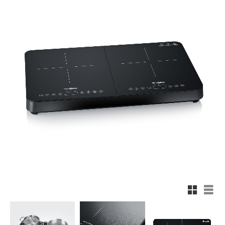
Rutnätsv
List