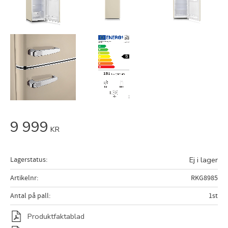
9 999
KR
Lagerstatus
Ej i lager
Artikelnr
RKG8985
Antal på pall
1st
Produktfaktablad