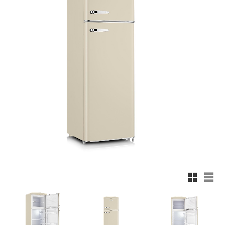
Rutnätsv
List