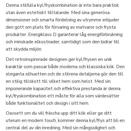
Denna stilfulla kyl/fryskombination är inte bara praktisk
utan även estetiskt tilltalande. Med sina generösa
dimensioner och smarta fördelning av utrymme erbjuder
den gott om plats för förvaring av matvaror och frysta
produkter. Energiklass D garanterar låg energiförbrukning
och minskade elkostnader, samtidigt som den bidrar till
att skydda miljön.
Det retroinspirerade designen ger kyl/frysen en unik
karaktär som passar både moderna och klassiska kök. Den
eleganta silhuetten och de stilrena detaljerna gör den till
en stilig tillskott till vilket hem som helst. Med sin
imponerande kapacitet och effektiva prestanda är denna
kyl/fryskombination ett måste för alla som värdesätter
både funktionalitet och design i sitt hem.
Oavsett om du vill fräscha upp ditt kök eller ge ditt
uterum en modern touch, kommer denna kyl/frys att bli en
central del av din inredning. Med sin mångsidighet och