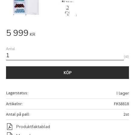
5 999
KR
Antal
st
KÖP
Lagerstatus
I lager
Artikelnr
FKS8818
Antal på pall
2st
Produktfaktablad