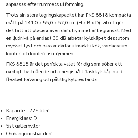
anpassas efter rummets utformning.
Trots sin stora lagringskapacitet har FKS 8818 kompakta
mått på 141,0 x 55,0 x 57,0 cm (H x B x D), vilket gör
det lätt att placera även där utrymmet är begränsat. Med
en ljudnivå på endast 39 dB arbetar kylskåpet dessutom
mycket tyst och passar därför utmärkt i kök, vardagsrum,
kontor och konferensutrymmen.
FKS 8818 är det perfekta valet för dig som söker ett
rymligt, tystgående och energisnålt flaskkylskåp med
flexibel förvaring och pålitlig kylprestanda.
Kapacitet: 225 liter
Energiklass: D
5st gallerhyllor
Omhängningsbar dörr