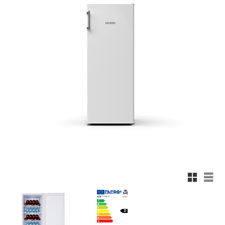
Rutnätsv
List