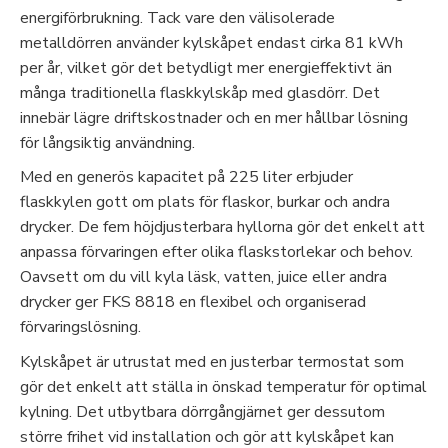
energiförbrukning. Tack vare den välisolerade
metalldörren använder kylskåpet endast cirka 81 kWh
per år, vilket gör det betydligt mer energieffektivt än
många traditionella flaskkylskåp med glasdörr. Det
innebär lägre driftskostnader och en mer hållbar lösning
för långsiktig användning.
Med en generös kapacitet på 225 liter erbjuder
flaskkylen gott om plats för flaskor, burkar och andra
drycker. De fem höjdjusterbara hyllorna gör det enkelt att
anpassa förvaringen efter olika flaskstorlekar och behov.
Oavsett om du vill kyla läsk, vatten, juice eller andra
drycker ger FKS 8818 en flexibel och organiserad
förvaringslösning.
Kylskåpet är utrustat med en justerbar termostat som
gör det enkelt att ställa in önskad temperatur för optimal
kylning. Det utbytbara dörrgångjärnet ger dessutom
större frihet vid installation och gör att kylskåpet kan