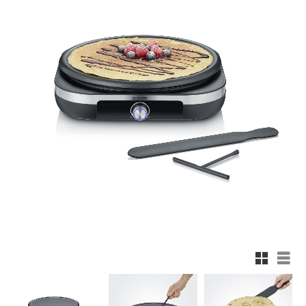
Rutnätsv
List