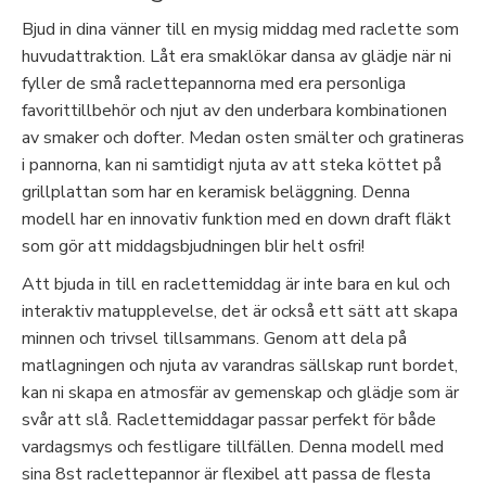
Bjud in dina vänner till en mysig middag med raclette som
huvudattraktion. Låt era smaklökar dansa av glädje när ni
fyller de små raclettepannorna med era personliga
favorittillbehör och njut av den underbara kombinationen
av smaker och dofter. Medan osten smälter och gratineras
i pannorna, kan ni samtidigt njuta av att steka köttet på
grillplattan som har en keramisk beläggning. Denna
modell har en innovativ funktion med en down draft fläkt
som gör att middagsbjudningen blir helt osfri!
Att bjuda in till en raclettemiddag är inte bara en kul och
interaktiv matupplevelse, det är också ett sätt att skapa
minnen och trivsel tillsammans. Genom att dela på
matlagningen och njuta av varandras sällskap runt bordet,
kan ni skapa en atmosfär av gemenskap och glädje som är
svår att slå. Raclettemiddagar passar perfekt för både
vardagsmys och festligare tillfällen. Denna modell med
sina 8st raclettepannor är flexibel att passa de flesta