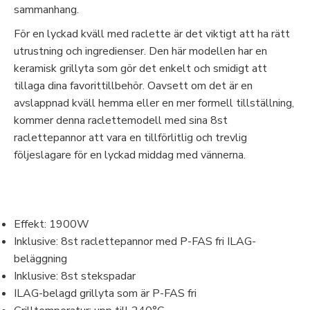
sammanhang.
För en lyckad kväll med raclette är det viktigt att ha rätt
utrustning och ingredienser. Den här modellen har en
keramisk grillyta som gör det enkelt och smidigt att
tillaga dina favorittillbehör. Oavsett om det är en
avslappnad kväll hemma eller en mer formell tillställning,
kommer denna raclettemodell med sina 8st
raclettepannor att vara en tillförlitlig och trevlig
följeslagare för en lyckad middag med vännerna.
Effekt: 1900W
Inklusive: 8st raclettepannor med P-FAS fri ILAG-
beläggning
Inklusive: 8st stekspadar
ILAG-belagd grillyta som är P-FAS fri