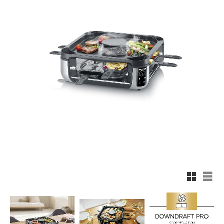
Rutnätsv
List