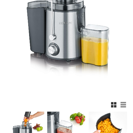
Rutnätsv
List