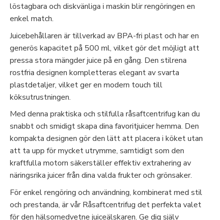
löstagbara och diskvänliga i maskin blir rengöringen en
enkel match.
Juicebehållaren är tillverkad av BPA-fri plast och har en
generös kapacitet på 500 ml, vilket gör det möjligt att
pressa stora mängder juice på en gång. Den stilrena
rostfria designen kompletteras elegant av svarta
plastdetaljer, vilket ger en modern touch till
köksutrustningen.
Med denna praktiska och stilfulla råsaftcentrifug kan du
snabbt och smidigt skapa dina favoritjuicer hemma. Den
kompakta designen gör den lätt att placera i köket utan
att ta upp för mycket utrymme, samtidigt som den
kraftfulla motorn säkerställer effektiv extrahering av
näringsrika juicer från dina valda frukter och grönsaker.
För enkel rengöring och användning, kombinerat med stil
och prestanda, är vår Råsaftcentrifug det perfekta valet
för den hälsomedvetne juiceälskaren. Ge dig själv