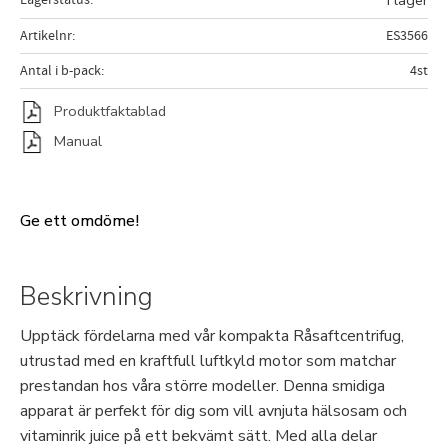
I lager
Artikelnr
ES3566
Antal i b-pack
4st
Produktfaktablad
Manual
Ge ett omdöme!
Beskrivning
Upptäck fördelarna med vår kompakta Råsaftcentrifug,
utrustad med en kraftfull luftkyld motor som matchar
prestandan hos våra större modeller. Denna smidiga
apparat är perfekt för dig som vill avnjuta hälsosam och
vitaminrik juice på ett bekvämt sätt. Med alla delar