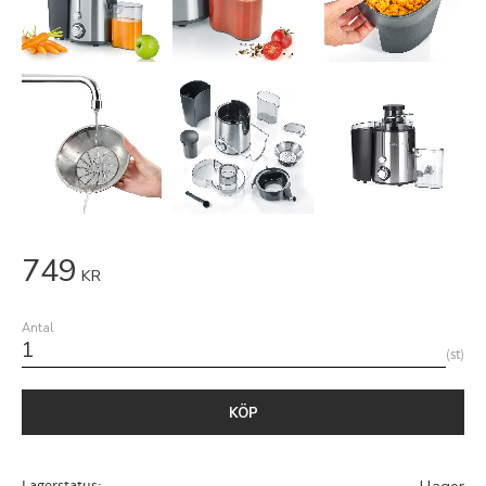
749
KR
Antal
st
KÖP
Lagerstatus