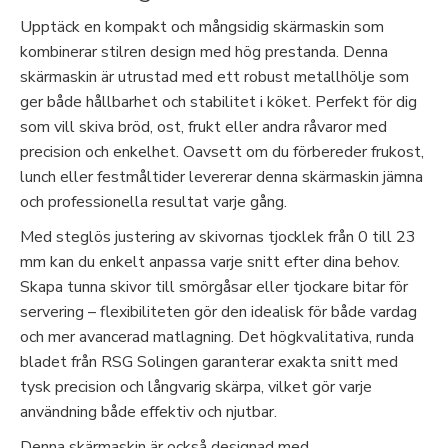
Upptäck en kompakt och mångsidig skärmaskin som
kombinerar stilren design med hög prestanda. Denna
skärmaskin är utrustad med ett robust metallhölje som
ger både hållbarhet och stabilitet i köket. Perfekt för dig
som vill skiva bröd, ost, frukt eller andra råvaror med
precision och enkelhet. Oavsett om du förbereder frukost,
lunch eller festmåltider levererar denna skärmaskin jämna
och professionella resultat varje gång.
Med steglös justering av skivornas tjocklek från 0 till 23
mm kan du enkelt anpassa varje snitt efter dina behov.
Skapa tunna skivor till smörgåsar eller tjockare bitar för
servering – flexibiliteten gör den idealisk för både vardag
och mer avancerad matlagning. Det högkvalitativa, runda
bladet från RSG Solingen garanterar exakta snitt med
tysk precision och långvarig skärpa, vilket gör varje
användning både effektiv och njutbar.
Denna skärmaskin är också designad med