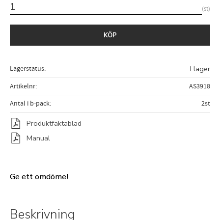
st
KÖP
Lagerstatus
I lager
Artikelnr
AS3918
Antal i b-pack
2st
Produktfaktablad
Manual
Ge ett omdöme!
Beskrivning