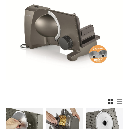
Rutnätsv
List