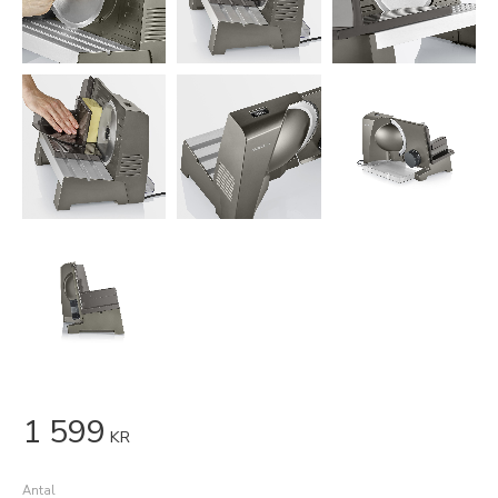
1 599
KR
Antal