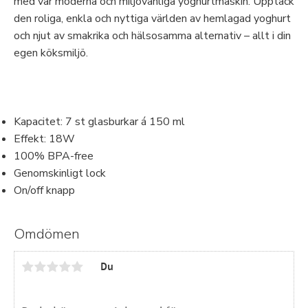
med vår moderna och miljövänliga yoghurtmaskin. Upptäck
den roliga, enkla och nyttiga världen av hemlagad yoghurt
och njut av smakrika och hälsosamma alternativ – allt i din
egen köksmiljö.
Kapacitet: 7 st glasburkar á 150 ml
Effekt: 18W
100% BPA-free
Genomskinligt lock
On/off knapp
Omdömen
Du