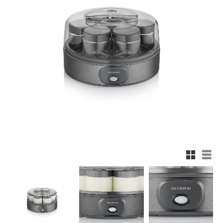
Rutnätsv
List