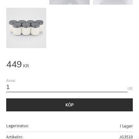
449
KR
Antal
st
KÖP
Lagerstatus
I lager
Artikelnr
JG3510