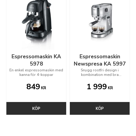
Espressomaskin KA
Espressomaskin
5978
Newspresa KA 5997
En enkel espressomaskin med
Snygg rostfri design i
kanna för 4-koppar
kombination med bra
prestanda får andra
espressomaskiner att blekna
849
1 999
KR
KR
KÖP
KÖP